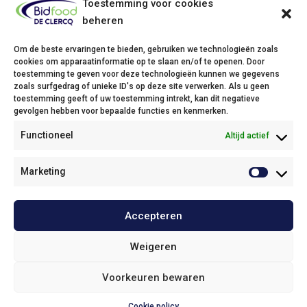
Toestemming voor cookies
beheren
Om de beste ervaringen te bieden, gebruiken we technologieën zoals
cookies om apparaatinformatie op te slaan en/of te openen. Door
toestemming te geven voor deze technologieën kunnen we gegevens
zoals surfgedrag of unieke ID's op deze site verwerken. Als u geen
Bidfood De Clercq
toestemming geeft of uw toestemming intrekt, kan dit negatieve
gevolgen hebben voor bepaalde functies en kenmerken.
Ambachtstraat 9
Functioneel
Altijd actief
9700 Oudenaarde
Phone: +32(0)55/31 35 96
Email:
info@declercq.bidfood.be
Marketing
Openingsuren
Accepteren
Onze beleid
Weigeren
© 2025
Bidfood De Clercq
Voorkeuren bewaren
Haut de page
Cookie policy