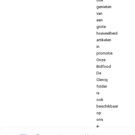
ook
genieten
van
een
grote
hoeveelheid
artikelen
in
promotie.
Onze
Bidfood
De
Clercq
folder
is
ook
beschikbaar
op
ons
e-
commerceplatform.